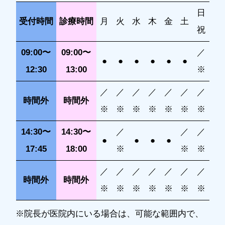
日
受付時間
診療時間
月
火
水
木
金
土
祝
09:00〜
09:00〜
／
●
●
●
●
●
●
12:30
13:00
※
／
／
／
／
／
／
／
時間外
時間外
※
※
※
※
※
※
※
14:30〜
14:30〜
／
／
／
●
●
●
●
17:45
18:00
※
※
※
／
／
／
／
／
／
／
時間外
時間外
※
※
※
※
※
※
※
※院長が医院内にいる場合は、可能な範囲内で、