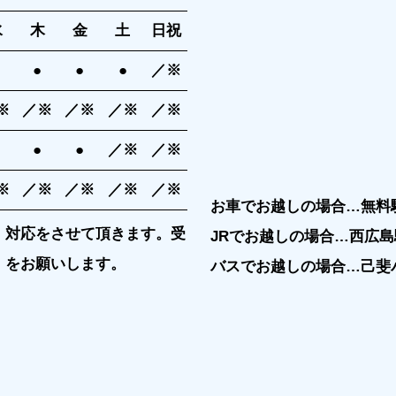
水
木
金
土
日祝
●
●
●
／※
※
／※
／※
／※
／※
●
●
／※
／※
※
／※
／※
／※
／※
お車でお越しの場合…無料
、対応をさせて頂きます。受
JRでお越しの場合…西広
00）をお願いします。
バスでお越しの場合…己斐