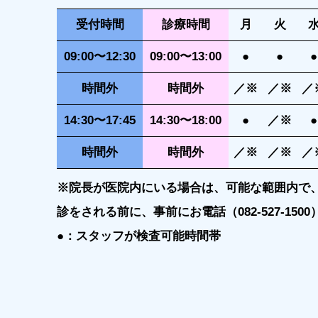
受付時間
診療時間
月
火
09:00〜12:30
09:00〜13:00
●
●
●
時間外
時間外
／※
／※
／
14:30〜17:45
14:30〜18:00
●
／※
●
時間外
時間外
／※
／※
／
※院長が医院内にいる場合は、可能な範囲内で
診をされる前に、事前にお電話（082-527-15
●：スタッフが検査可能時間帯